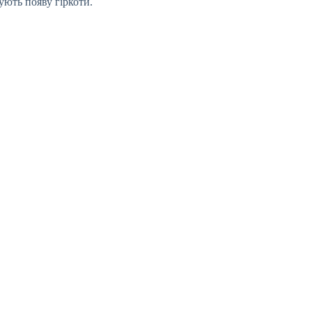
ують появу гіркоти.