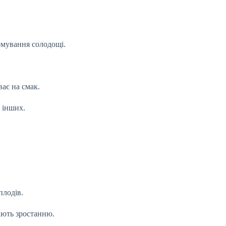
рмування солодощі.
ває на смак.
 інших.
плодів.
ають зростанню.