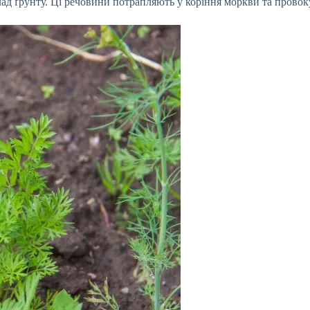
клад ґрунту. Ці речовини потрапляють у коріння моркви та провок