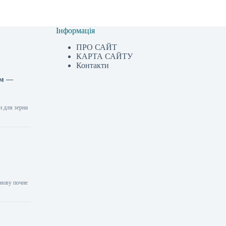
Інформація
ПРО САЙТ
КАРТА САЙТУ
Контакти
ом —
и для зерна
знову почне