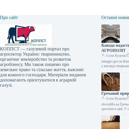
Про сайт
Останні нови
Канада надаст
КОППСТ — галузевий портал про
АГРОПОЛІТ
агросектор України: тваринництво,
Аліна Куценко
органічне землеробство та розвиток
minagro.gov.ua Ка
агробізнесу. Ми також пишемо про
у вигляді спеціаль
земельне право та сільське життя, важливі
для кожного господаря. Матеріали видання
допомагають орієнтуватися в аграрній
галузі.
Гречаний прир
Аліна Куценко
slovoidilo.ua Греч
зростати в ціні. У