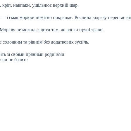
А кріп, навпаки, ущільнює верхній шар.
и — і смак моркви помітно покращає. Рослина відразу перестає в
оркву не можна садити там, де росли пряні трави.
є солодким та рівним без додаткових зусиль.
віть зі своїми пряними родичами
у ви не бачите