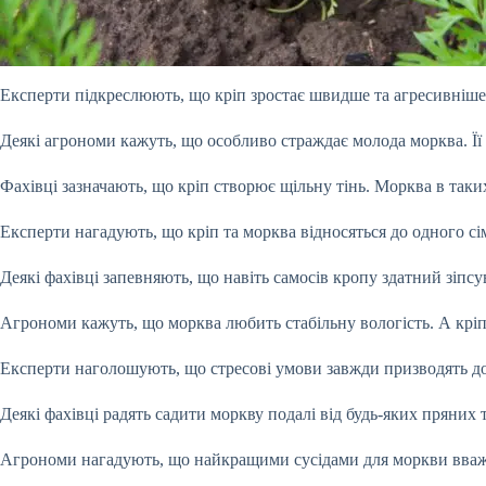
Експерти підкреслюють, що кріп зростає швидше та агресивніше. 
Деякі агрономи кажуть, що особливо страждає молода морква. Її к
Фахівці зазначають, що кріп створює щільну тінь. Морква в таки
Експерти нагадують, що кріп та морква відносяться до одного с
Деякі фахівці запевняють, що навіть самосів кропу здатний зіпсу
Агрономи кажуть, що морква любить стабільну вологість. А крі
Експерти наголошують, що стресові умови завжди призводять до 
Деякі фахівці радять садити моркву подалі від будь-яких пряних
Агрономи нагадують, що найкращими сусідами для моркви вважа