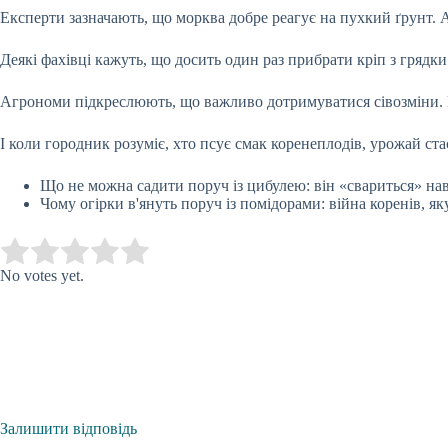
Експерти зазначають, що морква добре реагує на пухкий ґрунт. 
Деякі фахівці кажуть, що досить один раз прибрати кріп з грядк
Агрономи підкреслюють, що важливо дотримуватися сівозміни. М
І коли городник розуміє, хто псує смак коренеплодів, урожай ста
Що не можна садити поруч із цибулею: він «свариться» на
Чому огірки в'януть поруч із помідорами: війна коренів, як
Submit Rating
Rate this item:
No votes yet.
Залишити відповідь