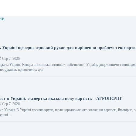
ни
ь Україні ще один зерновий рукав для вирішення проблем з експорт
Сер 7, 2026
нада та Україна Канада висловила готовність забезпечити Україну додатковими сховищам
них рукавів, призначених для
іст в Україні: експертка вказала нову вартість – АГРОПОЛІТ
Сер 7, 2026
ка в Україні В Україні гречана крупа, після короткочасного зниження вартості, ймовірно, 
 серпні…