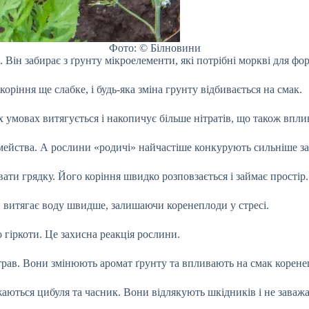
Фото: © Білновини
Він забирає з ґрунту мікроелементи, які потрібні моркві для фо
оріння ще слабке, і будь-яка зміна грунту відбивається на смак.
х умовах витягується і накопичує більше нітратів, що також впли
імейства. А рослини «родичі» найчастіше конкурують сильніше за
вати грядку. Його коріння швидко розповзається і займає простір.
п витягає воду швидше, залишаючи коренеплоди у стресі.
гіркоти. Це захисна реакція рослини.
 трав. Вони змінюють аромат ґрунту та впливають на смак корене
ються цибуля та часник. Вони відлякують шкідників і не заваж