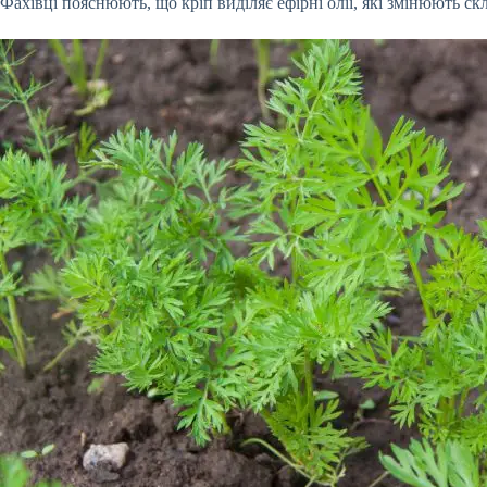
Фахівці пояснюють, що кріп виділяє ефірні олії, які змінюють с