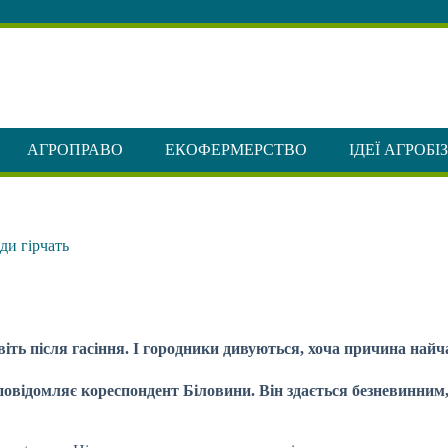
АГРОПРАВО
ЕКОФЕРМЕРСТВО
ІДЕЇ АГРОБІ
ди гірчать
іть після гасіння. І городники дивуються, хоча причина найча
овідомляє кореспондент Біловини. Він здається безневинним,