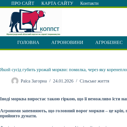
Перейти
ПРО САЙТ
КАРТА САЙТУ
Контакти
до
вмісту
ГОЛОВНА
АГРОНОВИНИ
АГРОБІЗНЕС
Який сусід губить урожай моркви: помилка, через яку коренепло
Раїса Загорна
24.01.2026
Сільське життя
Іноді морква виростає такою гіркою, що її неможливо їсти нав
Агрономи запевняють, що головний ворог моркви – це кріп, п
прийнято думати.