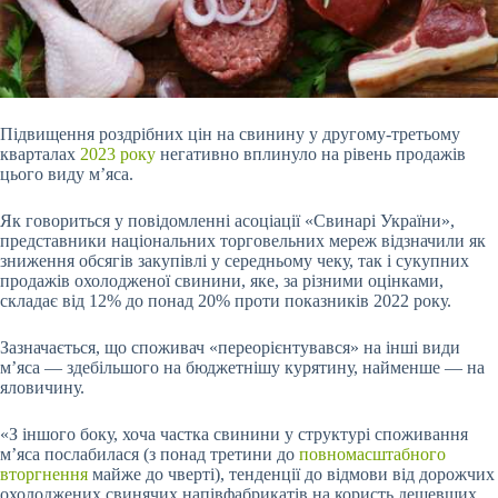
Підвищення роздрібних цін на свинину у другому-третьому
кварталах
2023 року
негативно вплинуло на рівень продажів
цього виду м’яса.
Як говориться у повідомленні асоціації «Свинарі України»,
представники національних торговельних мереж відзначили як
зниження обсягів закупівлі у середньому чеку, так і сукупних
продажів охолодженої свинини, яке, за різними оцінками,
складає від 12% до понад 20% проти показників 2022 року.
Зазначається, що споживач «переорієнтувався» на інші види
м’яса —
здебільшого на бюджетнішу курятину, найменше — на
яловичину.
«З іншого боку, хоча частка свинини у структурі споживання
м’яса послабилася (з понад третини до
повномасштабного
вторгнення
майже до чверті), тенденції до відмови від дорожчих
охолоджених свинячих напівфабрикатів на користь дешевших