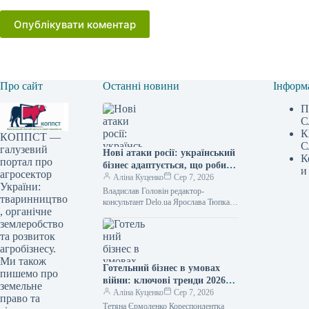
Опублікувати коментар
Про сайт
Останні новини
Інформ
П
С
К
КОППСТ —
С
галузевий
Нові атаки росії: український
К
портал про
бізнес адаптується, що робити
и
агросектор
далі
Аліна Куценко
Сер 7, 2026
України:
Владислав Головін редактор-
тваринництво
консультант Delo.ua Ярослава Тюпка
, органічне
кореспондент Російський обстріл
землеробство
знищив два логістичних комплекси
"Епіцентру" /
та розвиток
агробізнесу.
Ми також
Готельний бізнес в умовах
пишемо про
війни: ключові тренди 2026
земельне
року
Аліна Куценко
Сер 7, 2026
право та
Тетяна Єрмоленко Кореспондентка