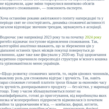
не відзначили, адже зміни торкнулися винятково обсягів
кінцевого споживання», — пояснюють експерти.
Хоча останніми роками ажіотажного попиту напередодні та у
періоди свят не спостерігають, динаміка споживчої активності
загалом відповідає звичним трендам, зауважують в асоціації.
Водночас уже наприкінці 2023 року та на початку
2024 року
ритейл відзначає поступове відновлення споживання. Так,
категорійні аналітики вважають, що за збереження цін у
діапазоні останніх трьох місяців покупці повернуться до
свинини, адже таке вже фіксували у 2020-му. Тоді здорожчання
курятини спричинило перерозподіл структури м’ясного кошика
та урізноманітнило меню українців.
«Щодо розвитку споживчих запитів, то, окрім цінових чинників,
важливу роль для споживача відіграє і зручність. Так, навіть
зараз споживач готовий платити трохи більше за економію часу
та зручність доопрацьованого продукту — без кістки, у маринаді
тощо. Тому з часом збільшуватиметься попит на
напівфабрикати, готові до приготування, від виробництва яких
низка м’ясопереробних підприємств відмовилася із початком
війни та здорожчанням м’яса, — ковбаски, фарші, котлети,
стейки і нарізане порційне м’ясо», — прогнозують фахівці,