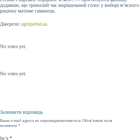
додавши, що тривалий час вирішальний голос у виборі м’ясного
раціону матиме гаманець.
Джерело:
agroportal.ua
Submit Rating
Rate this item:
No votes yet.
Submit Rating
Rate this item:
No votes yet.
Залишити відповідь
Ваша e-mail адреса не оприлюднюватиметься.
Обов’язкові поля
позначені
*
Ім’я
*