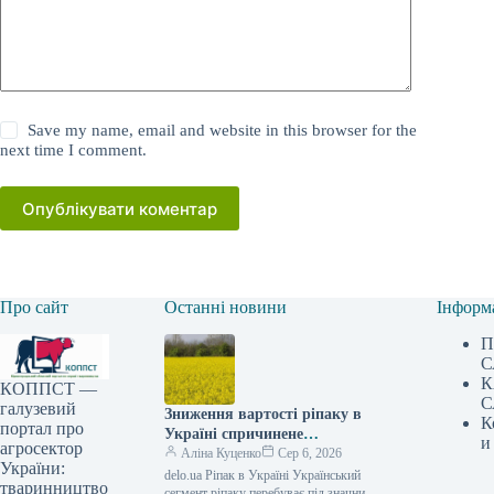
Save my name, email and website in this browser for the
next time I comment.
Опублікувати коментар
Про сайт
Останні новини
Інформ
П
С
К
КОППСТ —
С
галузевий
Зниження вартості ріпаку в
К
портал про
Україні спричинене
и
агросектор
труднощами з вивезенням:
Аліна Куценко
Сер 6, 2026
України:
аграрії зазнають збитків —
delo.ua Ріпак в Україні Український
тваринництво
АГРОПОЛІТ
сегмент ріпаку перебуває під значним