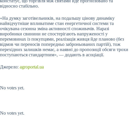
констатує, що торгівля між святами йде прогнозовано та
відносно стабільно.
«На думку заготівельників, на подальшу цінову динаміку
найвідчутніше впливатиме стан енергетичної системи та
очікувана сезонна зміна активності споживачів. Наразі
виробники свинини не спостерігають напруженості у
перемовинах із покупцями, реалізація живця йде планово (без
відмов чи переносів попередньо заброньованих партій), тож
перехідних залишків немає, а наявні до пропозиції обсяги трохи
поступаються стандартним», — додають в асоціації.
Джерело:
agroportal.ua
Submit Rating
Rate this item:
No votes yet.
Submit Rating
Rate this item:
No votes yet.