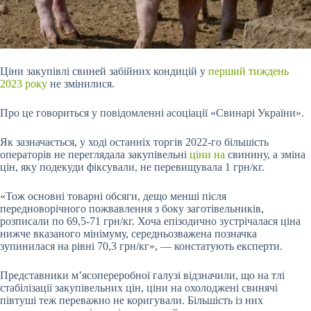
Ціни закупівлі свиней забійних кондицій у
перший тиждень
2023 року
не змінилися.
Про це говориться у повідомленні асоціації «Свинарі України».
Як зазначається, у ході останніх торгів 2022-го більшість
операторів не переглядала закупівельні
ціни на
свинину, а зміна
цін,
яку подекуди фіксували, не перевищувала 1 грн/кг.
«Тож основні товарні обсяги, дещо менші після
передноворічного пожвавлення з боку заготівельників,
розписали по 69,5-71 грн/кг. Хоча епізодично зустрічалася ціна
нижче вказаного мінімуму, середньозважена позначка
зупинилася на рівні 70,3 грн/кг», — констатують експерти.
Представники м’ясопереробної галузі відзначили, що на тлі
стабілізації закупівельних цін, ціни на охолоджені свинячі
півтуші теж переважно не коригували. Більшість із них