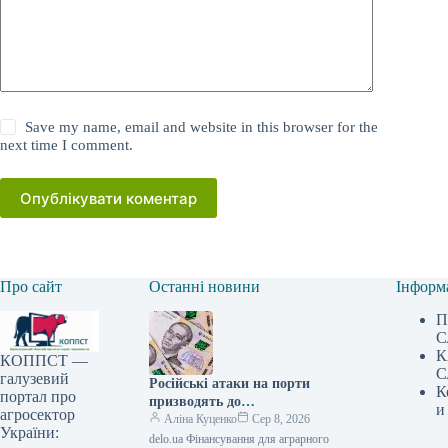
Save my name, email and website in this browser for the
next time I comment.
Опублікувати коментар
Про сайт
Останні новини
Інформ
П
С
К
КОППСТ —
С
галузевий
Російські атаки на порти
К
портал про
призводять до
и
агросектор
багатомільярдних збитків для
Аліна Куценко
Сер 8, 2026
України:
України: один удар сягає 30
delo.ua Фінансування для аграрного