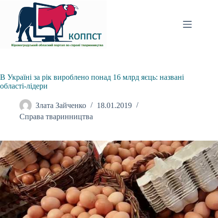
Перейти
до
вмісту
В Україні за рік вироблено понад 16 млрд яєць: названі
області-лідери
Злата Зайченко
18.01.2019
Справа тваринництва