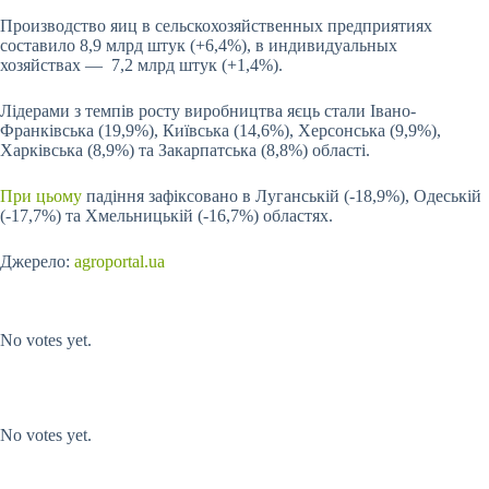
Производство яиц в сельскохозяйственных предприятиях
составило 8,9 млрд штук (+6,4%), в индивидуальных
хозяйствах — 7,2 млрд штук (+1,4%).
Лідерами з темпів росту виробництва яєць стали Івано-
Франківська (19,9%), Київська (14,6%), Херсонська (9,9%),
Харківська (8,9%) та Закарпатська (8,8%) області.
При цьому
падіння зафіксовано в Луганській (-18,9%), Одеській
(-17,7%) та Хмельницькій (-16,7%) областях.
Джерело:
agroportal.ua
Submit Rating
Rate this
item:
No votes yet.
Submit Rating
Rate this item:
No votes yet.