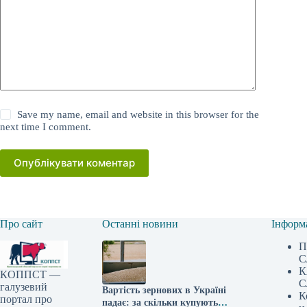
Save my name, email and website in this browser for the
next time I comment.
Опублікувати коментар
Про сайт
Останні новини
Інформ
П
С
К
КОППСТ —
С
галузевий
Вартість зернових в Україні
К
портал про
падає: за скільки купують