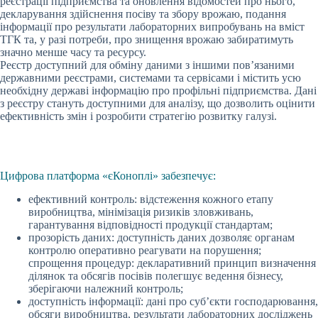
реєстрації підприємства та оновлення відомостей про нього,
декларування здійснення посіву та збору врожаю, подання
інформації про результати лабораторних випробувань на вміст
ТГК та, у разі потреби, про знищення врожаю забиратимуть
значно менше часу та ресурсу.
Реєстр доступний для обміну даними з іншими пов’язаними
державними реєстрами, системами та сервісами і містить усю
необхідну державі інформацію про профільні підприємства. Дані
з реєстру стануть доступними для аналізу, що дозволить оцінити
ефективність змін і розробити стратегію розвитку галузі.
Цифрова платформа «єКоноплі» забезпечує:
ефективний контроль: відстеження кожного етапу
виробництва, мінімізація ризиків зловживань,
гарантування відповідності продукції стандартам;
прозорість даних: доступність даних дозволяє органам
контролю оперативно реагувати на порушення;
спрощення процедур: декларативний принцип визначення
ділянок та обсягів посівів полегшує ведення бізнесу,
зберігаючи належний контроль;
доступність інформації: дані про суб’єкти господарювання,
обсяги виробництва, результати лабораторних досліджень