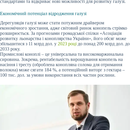
стандартами та відкриває нові можливості для розвитку галузі.
Економічний потенціал відродження галузі
Дерегуляція галузі може стати потужним драйвером
економічного зростання, адже світовий ринок конопель стрімко
розширюється. За прогнозами громадської спілки «Асоціація
розвитку льонарства і коноплярства України», його обсяг може
збільшитися з 11 млрд дол. у
2023 році
до понад 200 млрд дол. до
2033 року.
Промислові коноплі – це універсальна та високомаржинальна
сировина. Зокрема, рентабельність вирощування конопель на
насіння і тресту (оброблена конопляна солома для отримання
волокна) може сягати 184 %, а потенційний виторг з гектара –
100 тис. дол. за умови використання всіх частин рослини.