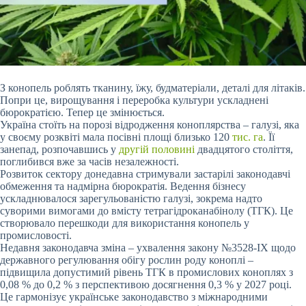
З конопель роблять тканину, їжу, будматеріали, деталі для літаків.
Попри це, вирощування і переробка культури ускладнені
бюрократією. Тепер це змінюється.
Україна стоїть на порозі відродження коноплярства – галузі, яка
у своєму розквіті мала посівні площі близько 120
тис. га
. Її
занепад, розпочавшись у
другій половині
двадцятого століття,
поглибився вже за часів незалежності.
Розвиток сектору донедавна стримували застарілі законодавчі
обмеження та надмірна бюрократія. Ведення бізнесу
ускладнювалося зарегульованістю галузі, зокрема надто
суворими вимогами до вмісту тетрагідроканабінолу (ТГК). Це
створювало перешкоди для використання конопель у
промисловості.
Недавня законодавча зміна – ухвалення закону №3528-IX щодо
державного регулювання обігу рослин роду коноплі –
підвищила допустимий рівень ТГК в промислових коноплях з
0,08 % до 0,2 % з перспективою досягнення 0,3 % у 2027 році.
Це гармонізує українське законодавство з міжнародними