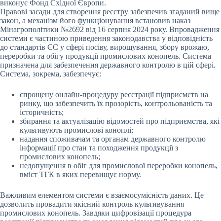
виконує Фонд Східної Європи.
Правові засади для створення реєстру забезпечив згаданий вище
закон, а механізм його функціонування встановив наказ
Мінагрополітики №2692 від 16 серпня 2024 року. Впровадження
системи є частиною приведення законодавства у відповідність
до стандартів ЄС у сфері посіву, вирощування, збору врожаю,
переробки та обігу продукції промислових конопель. Система
призначена для забезпечення державного контролю в цій сфері.
Система, зокрема, забезпечує:
спрощену онлайн-процедуру реєстрації підприємств на
ринку, що забезпечить їх прозорість, контрольованість та
історичність;
збирання та актуалізацію відомостей про підприємства, які
культивують промислові коноплі;
надання споживачам та органам державного контролю
інформації про стан та походження продукції з
промислових конопель;
недопущення в обіг для промислової переробки конопель,
вміст ТГК в яких перевищує норму.
Важливим елементом системи є взаємосумісність даних. Це
дозволить провадити якісний контроль культивування
промислових конопель. Завдяки цифровізації процедура