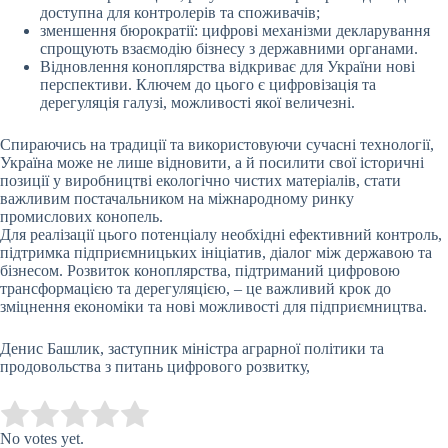
доступна для контролерів та споживачів;
зменшення бюрократії: цифрові механізми декларування
спрощують взаємодію бізнесу з державними органами.
Відновлення коноплярства відкриває для України нові
перспективи. Ключем до цього є цифровізація та
дерегуляція галузі, можливості якої величезні.
Спираючись на традиції та використовуючи сучасні технології,
Україна може не лише відновити, а й посилити свої історичні
позиції у виробництві екологічно чистих матеріалів, стати
важливим постачальником на міжнародному ринку
промислових конопель.
Для реалізації цього потенціалу необхідні ефективний контроль,
підтримка підприємницьких ініціатив, діалог між державою та
бізнесом. Розвиток коноплярства, підтриманий цифровою
трансформацією та дерегуляцією, – це важливий крок до
зміцнення економіки та нові можливості для підприємництва.
Денис Башлик, заступник міністра аграрної політики та
продовольства з питань цифрового розвитку,
Submit Rating
Rate this item:
No votes yet.