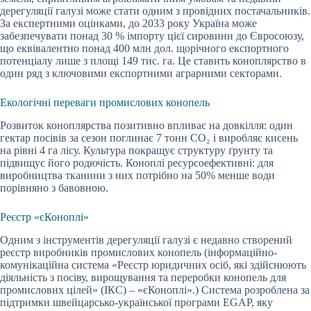
дерегуляції галузі може стати одним з провідних постачальників.
За експертними оцінками, до 2033 року Україна може
забезпечувати понад 30 % імпорту цієї сировини до Євросоюзу,
що еквівалентно понад 400 млн дол. щорічного експортного
потенціалу лише з площі 149 тис. га. Це ставить коноплярство в
один ряд з ключовими експортними аграрними секторами.
Екологічні переваги промислових конопель
Розвиток коноплярства позитивно впливає на довкілля: один
гектар посівів за сезон поглинає 7 тонн CO₂ і виробляє кисень
на рівні 4 га лісу. Культура покращує структуру ґрунту та
підвищує його родючість. Коноплі ресурсоефективні: для
виробництва тканини з них потрібно на 50% менше води
порівняно з бавовною.
Реєстр «єКоноплі»
Одним з інструментів дерегуляції галузі є недавно створений
реєстр виробників промислових конопель (інформаційно-
комунікаційна система «Реєстр юридичних осіб, які здійснюють
діяльність з посіву, вирощування та переробки конопель для
промислових цілей» (ІКС) – «єКоноплі».) Система розроблена за
підтримки швейцарсько-української програми EGAP, яку