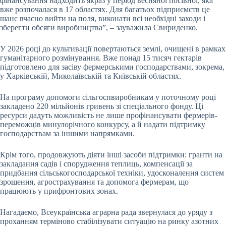
фінансування надходить якраз у період весняної посівної, яка
вже розпочалася в 17 областях. Для багатьох підприємств це
шанс вчасно вийти на поля, виконати всі необхідні заходи і
зберегти обсяги виробництва”, – зауважила Свириденко.
У 2026 році до культивації повертаються землі, очищені в рамках
гуманітарного розмінування. Вже понад 15 тисяч гектарів
підготовлено для засіву фермерськими господарствами, зокрема,
у Харківській, Миколаївській та Київській областях.
На програму допомоги сільгоспвиробникам у поточному році
закладено 220 мільйонів гривень зі спеціального фонду. Ці
ресурси дадуть можливість не лише профінансувати фермерів-
переможців минулорічного конкурсу, а й надати підтримку
господарствам за іншими напрямками.
Крім того, продовжують діяти інші засоби підтримки: гранти на
закладання садів і спорудження теплиць, компенсації за
придбання сільськогосподарської техніки, удосконалення систем
зрошення, агрострахування та допомога фермерам, що
працюють у прифронтових зонах.
Нагадаємо, Всеукраїнська аграрна рада звернулася до уряду з
проханням терміново стабілізувати ситуацію на ринку азотних