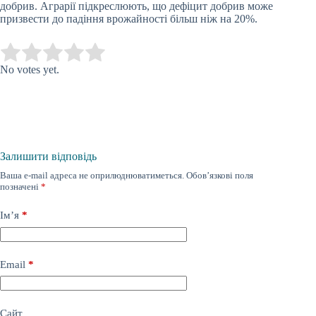
добрив. Аграрії підкреслюють, що дефіцит добрив може
призвести до падіння врожайності більш ніж на 20%.
Submit Rating
Rate this item:
No votes yet.
Залишити відповідь
Ваша e-mail адреса не оприлюднюватиметься.
Обов’язкові поля
позначені
*
Ім’я
*
Email
*
Сайт