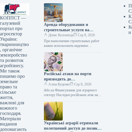
П
С
К
КОППСТ —
С
галузевий
Аренда оборудования и
К
портал про
строительные услуги на
и
агросектор
Lunbix
Денис Коломієць
Сер 8, 2026
України:
При выполнении строительных работ
тваринництво
важно использовать надежное
, органічне
оборудование и сотрудничать с
землеробство
опытными специалистами. Именно
поэтому многие заказчики выбирают
та розвиток
маркетплейс Lunbix,…
агробізнесу.
Ми також
Російські атаки на порти
пишемо про
призводять до
земельне
багатомільярдних збитків для
Аліна Куценко
Сер 8, 2026
право та
України: один удар сягає 30
delo.ua Фінансування для аграрного
сільське
мільйонів доларів —
сектору Наслідки російських атак на
життя,
портову інфраструктуру України
АГРОПОЛІТ
важливі для
можуть сягати прямих збитків у
кожного
десятки мільйонів доларів.…
господаря.
Матеріали
Українські аграрії отримали
видання
полегшений доступ до позик
допомагають