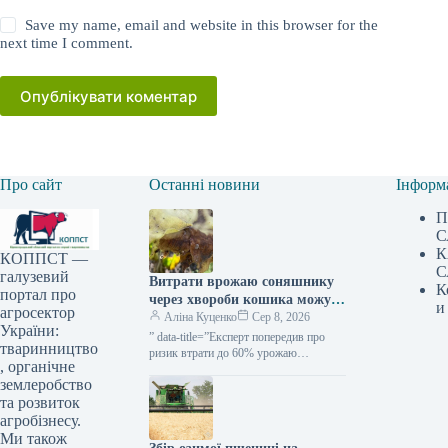
Save my name, email and website in this browser for the
next time I comment.
Опублікувати коментар
Про сайт
Останні новини
Інформ
П
С
К
КОППСТ —
С
галузевий
Витрати врожаю соняшнику
К
портал про
через хвороби кошика можуть
и
агросектор
сягати 60% — фахівець —
Аліна Куценко
Сер 8, 2026
України:
КУРКУЛЬ
” data-title=”Експерт попередив про
тваринництво
ризик втрати до 60% урожаю
, органічне
соняшнику через гнилі”
землеробство
та розвиток
агробізнесу.
Ми також