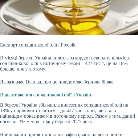
Експорт соняшникової олії / Freepik
В місяці березні Україна вивезла за кордон рекордну кількість
соняшникової олії в поточному сезоні – 427 тис т, це на 18%
більше, ніж
у лютому.
Як зазначає Delo.ua, про це повідомляє Зернова біржа.
Відвантаження соняшникової олії з України
В березні Україна збільшила вивезення соняшникової олії на
18% у порівнянні з лютим – до 427 тис. тонн, що стало
найвищим показником в поточному періоді. Разом з тим, даний
обсяг на 3% менше, ніж у березні 2025 року.
Найбільший приріст поставок зафіксовано на деякі ринки