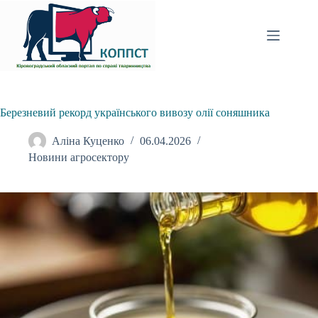
Перейти
до
вмісту
Березневий рекорд українського вивозу олії соняшника
Аліна Куценко
06.04.2026
Новини агросектору