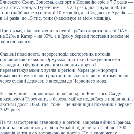
Близького Сходу. Зокрема, експорт в Йорданію зріс в 7,7 разів —
до 35 тис. тонн, в Туреччину — в 2,4 рази, досягнувши 40 тис.
тонн (найбільше за останні 10 місяців), а в Саудівську Аравію —
в 14 разів, до 15 тис. тонн (максимум за вісім місяців).
При цьому, відвантаження в певні країни скоротилися: в ОАЕ –
на 32%, в Катар – на 85%, а в Ірак у березні поставки зовсім не
здійснювалися.
Фахівці пояснюють перерозподіл експортних потоків
обстановкою навколо Ормузької протоки, блокування якої
ускладнило функціонування головних портів і
перевантажувальних вузлів в регіоні. Через це імпортери
вимушені шукати альтернативні шляхи доставки, в тому числі
через сусідні держави з виходом до Червоного моря.
Загалом, вивіз соняшникової олії до країн Близького Сходу,
враховуючи Туреччину, в березні майже подвоївся в порівнянні з
лютим і досяг 106,6 тис. тонн – це найвищий показник з червня
2025 року.
На тлі загострення становища в регіоні, зокрема війни з Іраном,
ціни на соняшникову олію в Україні піднялися з 1250 до 1300
доларів за тонну з доставкою до портів. Це, в свою чергу,