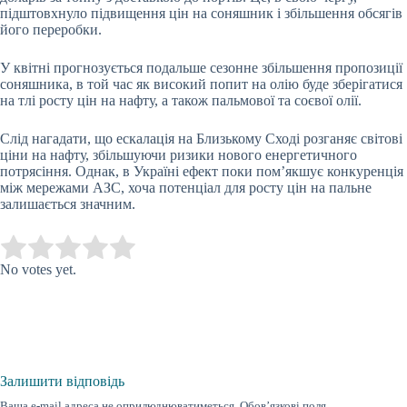
підштовхнуло підвищення цін на соняшник і збільшення обсягів
його переробки.
У квітні прогнозується подальше сезонне збільшення пропозиції
соняшника, в той час як високий попит на олію буде зберігатися
на тлі росту цін на нафту, а також пальмової та соєвої олії.
Слід нагадати, що ескалація на Близькому Сході розганяє світові
ціни на нафту, збільшуючи ризики нового енергетичного
потрясіння. Однак, в Україні ефект поки пом’якшує конкуренція
між мережами АЗС, хоча потенціал для росту цін на пальне
залишається значним.
Submit Rating
Rate this item:
No votes yet.
Залишити відповідь
Ваша e-mail адреса не оприлюднюватиметься.
Обов’язкові поля