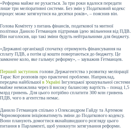
«Реформа майже не рухається. За три роки вдалося передати
лише три меліоративні системи. Без змін у Податковий кодекс
процес може затягнутися на десятки років», – пояснив він.
Голова Комітету з питань фінансів, податкової та митної
політики Данило Гетманцев підтримав ідею звільнення від ПДВ.
Він наголосив, що такі зміни будуть нейтральними для бюджету.
«Державні організації спочатку отримують фінансування на
сплату ПДВ, а потім ці кошти повертаються до бюджету. Це
замкнене коло, яке гальмує реформу», – зауважив Гетманцев.
Перший заступник
голови Держагентства з розвитку меліорації
Тарас Кот розповів про практичні проблеми. Наприклад,
передача найбільшої
в Україні
Інгулецької зрошувальної системи
майже неможлива через її високу балансову вартість – понад 1,5
млрд гривень. Для цього потрібно сплатити 300 млн гривень
ПДВ, чого в агентства немає.
Данило Гетманцев спільно з Олександром Гайду та Артемом
Чорноморовим ініціюватимуть зміни до Податкового кодексу.
Вони планують домогтися якнайшвидшого розгляду цього
питання в Парламенті, щоб уникнути затягування реформи.