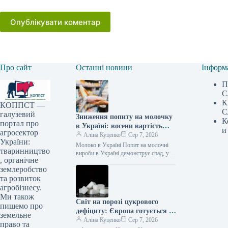
Опублікувати коментар
Про сайт
Останні новини
Інформ
П
С
К
КОППСТ —
С
галузевий
Зниження попиту на молочку
К
портал про
в Україні: восени вартість
и
агросектор
може підскочити на 10% —
Аліна Куценко
Сер 7, 2026
України:
АГРОПОЛІТ
Молоко в Україні Попит на молочні
тваринництво
вироби в Україні демонструє спад, у
, органічне
той час як виробники зіштовхуються
землеробство
зі зростанням витрат…
та розвиток
агробізнесу.
Ми також
Світ на порозі цукрового
пишемо про
дефіциту: Європа готується до
земельне
найгіршого врожаю за
Аліна Куценко
Сер 7, 2026
право та