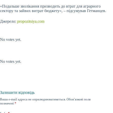
«Подальше зволікання призводить до втрат для аграрного
сектору та зайвих витрат бюджету», – підсумував Гетманцев.
Джерело:
propozitsiya.com
Submit Rating
Rate this item:
No votes yet.
Submit Rating
Rate this item:
No votes yet.
Залишити відповідь
Ваша e-mail адреса не оприлюднюватиметься.
Обов’язкові поля
позначені
*