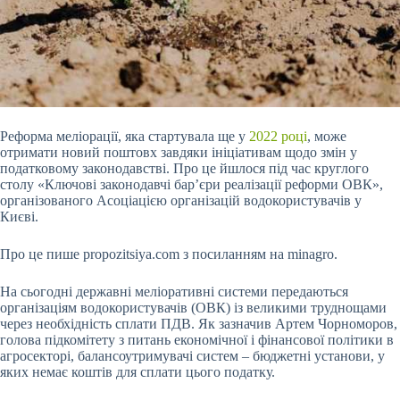
Реформа меліорації, яка стартувала ще у
2022 році
, може
отримати новий поштовх завдяки ініціативам щодо змін у
податковому законодавстві. Про це йшлося під час круглого
столу «Ключові законодавчі бар’єри реалізації реформи ОВК»,
організованого Асоціацією організацій водокористувачів у
Києві.
Про це пише propozitsiya.com з посиланням на minagro.
На сьогодні державні меліоративні системи передаються
організаціям водокористувачів (ОВК) із великими труднощами
через необхідність сплати ПДВ. Як
зазначив Артем Чорноморов,
голова підкомітету з питань економічної і фінансової політики в
агросекторі, балансоутримувачі систем – бюджетні установи, у
яких немає коштів для сплати цього податку.