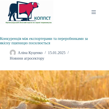
Перейти
до
вмісту
Конкуренція між експортерами та переробниками за
якісну пшеницю посилюється
Аліна Куценко
15.01.2025
Новини агросектору