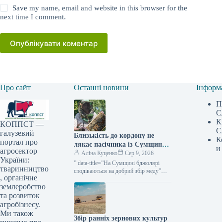
Save my name, email and website in this browser for the
next time I comment.
Опублікувати коментар
Про сайт
Останні новини
Інформ
П
С
К
КОППСТ —
С
галузевий
Близькість до кордону не
К
портал про
лякає пасічника із Сумщини,
и
агросектор
він переконаний, що регіон
Аліна Куценко
Сер 9, 2026
України:
добре підходить для
” data-title=”На Сумщині бджолярі
тваринництво
бджільництва — КУРКУЛЬ
сподіваються на добрий збір меду”
, органічне
data-
землеробство
url=”https://kurkul.com/news/41861-na-
sumschini-pasichniki-rozrahovuyut-na-
та розвиток
vdaliy-medozbir”> На
агробізнесу.
Ми також
Збір ранніх зернових культур