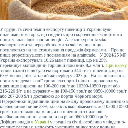
У грудні та січні темпи експорту пшениці з України були
нижчими, ніж торік, що свідчить про скорочення експортного
попиту внаслідок зростання цін. Але конкуренція між
експортерами та переробниками за якісну пшеницю
посилюється на тлі стримування продажів фермерами. Про це
пише propozitsiya.com з посиланням на graintrade. У 2024/25 МР
Україна експортувала 10,26 млн т пшениці, що на 25%
перевищує відповідний торішній показник 8,2 млн т.
При цьому
за два тижні січня було експортовано 344 тис т
пшениці, що на
63% менше, ніж за такий же період у 2023 р. На тлі посилення
попиту та девальвації гривні експортні ціни на продовольчу
пшеницю виросли на 100-200 грн/т до 10300-10500 грн/т або
215-220 $/т, а на фуражну – на 100-150 грн/т до 9850-10000 грн/т
або 207-208 $/т з доставкою до портів Чорного моря.
Переробники підвищили ціни на якісну продовольчу пшеницю з
клейковиною вище 23%, кількість якої обмежена, до 10200-10500
грн/т з доставкою на млин, а на пшеницю з нижчою
клейковиною ціни залишили на рівні 9600-10000 грн/т.
Дефіцит опадів
в Україні
у грудні та січні, особливо у південно-
східних регіонах, непокоїть учасників ринку, тому вони не