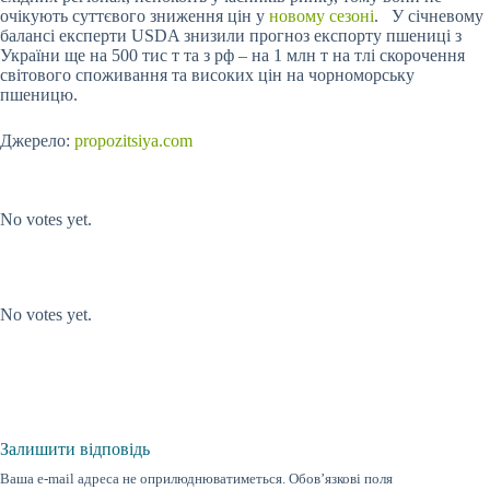
очікують суттєвого зниження цін у
новому сезоні
. У січневому
балансі експерти USDA знизили прогноз експорту пшениці з
України ще на 500 тис т та з рф – на 1 млн т на тлі скорочення
світового споживання та високих цін на чорноморську
пшеницю.
Джерело:
propozitsiya.com
Submit Rating
Rate this item:
No votes yet.
Submit Rating
Rate this item:
No votes yet.
Залишити відповідь
Ваша e-mail адреса не оприлюднюватиметься.
Обов’язкові поля