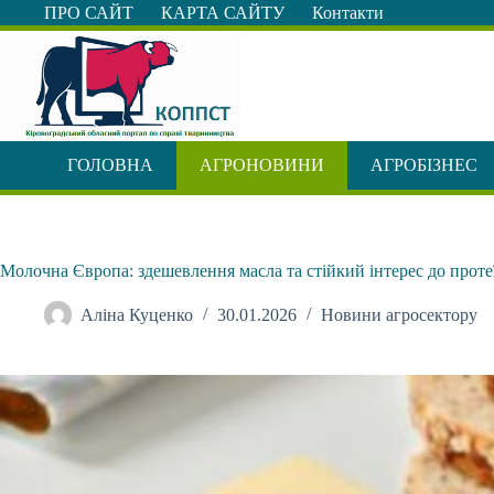
Перейти
ПРО САЙТ
КАРТА САЙТУ
Контакти
до
вмісту
ГОЛОВНА
АГРОНОВИНИ
АГРОБІЗНЕС
Молочна Європа: здешевлення масла та стійкий інтерес до проте
Аліна Куценко
30.01.2026
Новини агросектору