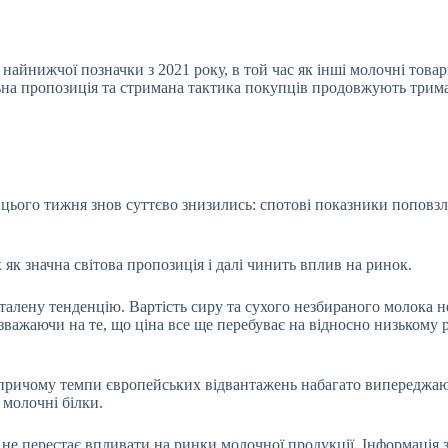
найнижчої позначки з 2021 року, в той час як інші молочні
товар
ьна пропозиція та стримана тактика покупців продовжують трима
цього тижня знов суттєво знизились: спотові показники поповзли
як значна світова пропозиція і далі чинить вплив на ринок.
талену тенденцію. Вартість сиру та сухого незбираного молока н
езважаючи на те, що ціна все ще перебуває на відносно низькому р
причому темпи європейських відвантажень набагато випереджають
 молочні білки.
е перестає впливати на ринки молочної продукції. Інформація з 