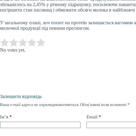
збільшилось на 2,45% у річному підрахунку, посилюючи навант
погіршити стан пасовищ і обмежити обсяги молока в найближчі 
У загальному плані, хоч попит на протеїн залишається вагомим 
молочної продукції під певним пресингом.
Submit Rating
Rate this item:
No votes yet.
Залишити відповідь
Ваша e-mail адреса не оприлюднюватиметься.
Обов’язкові поля позначені
*
Ім’я
*
Email
*