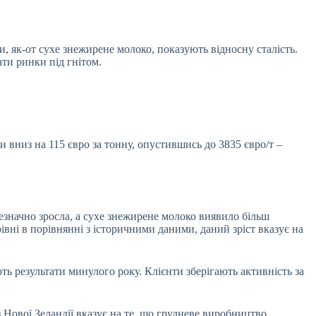
и, як-от сухе знежирене молоко, показують відносну сталість.
ти ринки під гнітом.
 вниз на 115 євро за тонну, опустившись до 3835 євро/т –
езначно зросла, а сухе знежирене молоко виявило більш
івні в порівнянні з історичними даними, даний зріст вказує на
 результати минулого року. Клієнти зберігають активність за
Нової Зеландії вказує на те, що грудневе виробництво