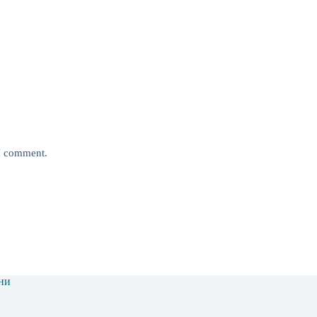
 I comment.
ни