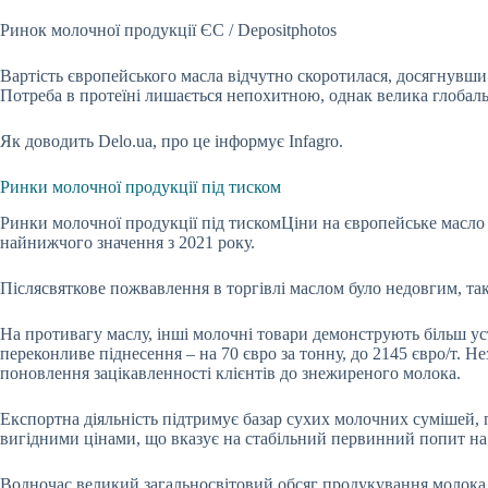
Ринок молочної продукції ЄС / Depositphotos
Вартість європейського масла відчутно скоротилася, досягнувши 
Потреба в протеїні лишається непохитною, однак велика глобал
Як доводить Delo.ua, про це інформує Infagro.
Ринки молочної продукції під тиском
Ринки молочної продукції під тискомЦіни на європейське масло 
найнижчого значення з 2021 року.
Післясвяткове пожвавлення в торгівлі маслом було недовгим, так 
На противагу маслу, інші молочні товари демонструють більш ус
переконливе піднесення – на 70 євро за тонну, до 2145 євро/т. Н
поновлення зацікавленності клієнтів до знежиреного молока.
Експортна діяльність підтримує базар сухих молочних сумішей, 
вигідними цінами, що вказує на стабільний первинний попит на
Водночас великий загальносвітовий обсяг продукування молока н