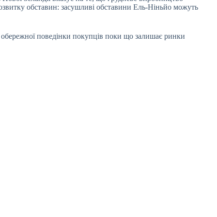
озвитку обставин: засушливі обставини Ель-Ніньйо можуть
та обережної поведінки покупців поки що залишає ринки