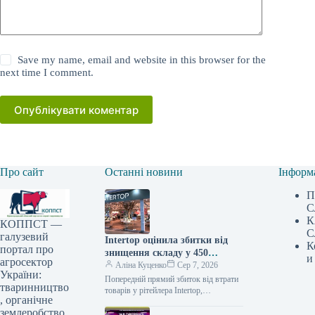
Save my name, email and website in this browser for the
next time I comment.
Опублікувати коментар
Про сайт
Останні новини
Інформ
П
С
К
КОППСТ —
С
галузевий
Intertop оцінила збитки від
К
портал про
знищення складу у 450
и
агросектор
мільйонів гривень
Аліна Куценко
Сер 7, 2026
України:
Попередній прямий збиток від втрати
тваринництво
товарів у рітейлера Intertop,
, органічне
спричинений знищенням основного
землеробство
логістичного центру внаслідок