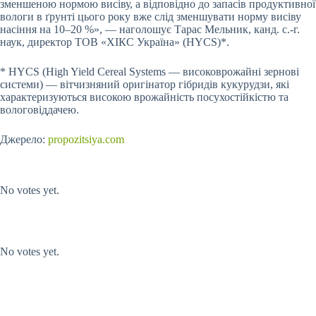
зменшеною нормою висіву, а відповідно до запасів продуктивної
вологи в ґрунті цього року вже слід зменшувати норму висіву
насіння на 10–20 %», — наголошує Тарас Мельник, канд. с.-г.
наук, директор ТОВ «ХІКС Україна» (HYCS)*.
* HYCS (High Yield Cereal Systems — високоврожайні зернові
системи) — вітчизняний оригінатор гібридів кукурудзи, які
характеризуються високою врожайність посухостійкістю та
вологовіддачею.
Джерело:
propozitsiya.com
Submit Rating
Rate this item:
No votes yet.
Submit Rating
Rate this item:
No votes yet.