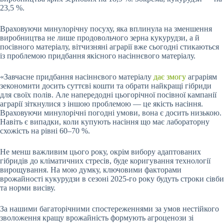
23,5 %.
Враховуючи минулорічну посуху, яка вплинула на зменшення
виробництва не лише продовольчого зерна кукурудзи, а й
посівного матеріалу, вітчизняні аграрії вже сьогодні стикаються
із проблемою придбання
якісного насіннєвого матеріалу.
«Завчасне придбання насіннєвого матеріалу
дає змогу
аграріям
зекономити досить суттєві кошти та обрати найкращі гібриди
для своїх полів. Але напередодні цьогорічної посівної кампанії
аграрії зіткнулися з іншою проблемою — це якість насіння.
Враховуючи минулорічні погодні умови, вона є досить низькою.
Навіть є випадки, коли купують насіння що має лабораторну
схожість на рівні 60–70 %.
Не менш важливим цього року, окрім вибору адаптованих
гібридів до кліматичних стресів, буде коригування технології
вирощування. На мою думку, ключовими факторами
врожайності кукурудзи в сезоні 2025-го року будуть строки сівби
та норми висіву.
За нашими багаторічними спостереженнями за умов нестійкого
зволоження кращу врожайність формують агроценози зі