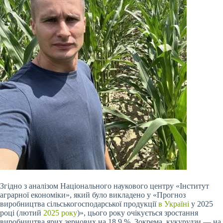
Згідно з аналізом Національного наукового центру «Інститут
аграрної економіки», який було викладено у «Прогноз
виробництва сільськогосподарської продукції
в Україні
у 2025
році (лютий
2025 року
)», цього року очікується зростання
виробництва ярих зернових на 18,9 %. Зокрема, кукурудзи — на