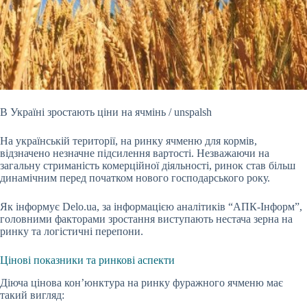
В Україні зростають ціни на ячмінь / unspalsh
На українській території, на ринку ячменю для кормів,
відзначено незначне підсилення вартості. Незважаючи на
загальну
стриманість комерційної діяльності, ринок став більш
динамічним перед початком нового господарського року.
Як
інформує
Delo.ua
, за
інформацією
аналітиків “АПК-Інформ”,
головними факторами зростання виступають нестача зерна на
ринку та логістичні перепони.
Цінові показники та ринкові аспекти
Діюча цінова кон’юнктура на ринку фуражного ячменю має
такий вигляд: