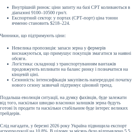
Внутрішній ринок: ціни запиту на базі СРТ коливаються в
діапазоні 9100–10500 грн/т.
Експортний сектор: у портах (СРТ-порт) ціна тонни
ячменю становить $218–224.
Чинники, що підтримують ціни:
Невелика пропозиція: запаси зерна у фермерів
виснажуються, що примушує покупців змагатися за наявні
обсяги.
Логістика: складнощі з транспортуванням вантажів
продовжують впливати на баланс ринку і позначатися на
кінцевій ціні.
Сезонність: інтенсифікація закупівель напередодні початку
нового сезону зазвичай підтримує ціновий тренд.
Подальша еволюція ситуації, на думку фахівців, буде залежати
від того, наскільки швидко власники залишків зерна будуть
готові їх продати та наскільки стабільним буде інтерес великих
трейдерів.
Слід нагадати, у березні 2026 року Україна
підвищила експорт
агропродукції на 10,8%
. В цілому за місяць було відправлено 5,5