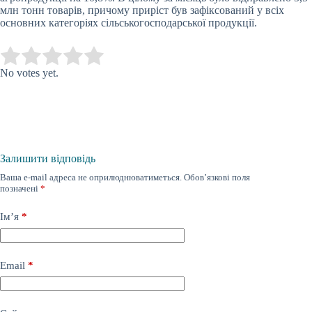
млн тонн товарів, причому приріст був зафіксований у всіх
основних категоріях сільськогосподарської продукції.
Submit Rating
Rate this item:
No votes yet.
Залишити відповідь
Ваша e-mail адреса не оприлюднюватиметься.
Обов’язкові поля
позначені
*
Ім’я
*
Email
*