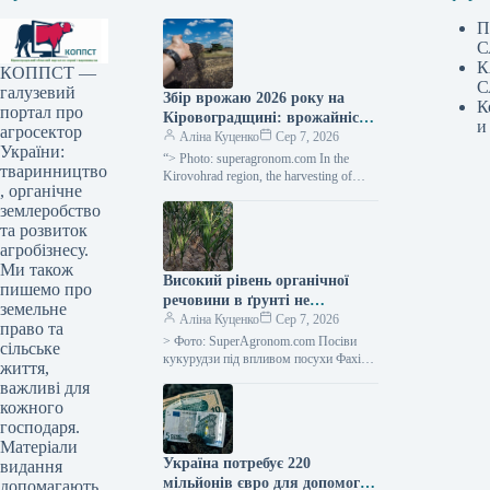
П
С
К
КОППСТ —
С
галузевий
Збір врожаю 2026 року на
К
портал про
Кіровоградщині: врожайність
и
агросектор
усіх ранніх культур
Аліна Куценко
Сер 7, 2026
України:
перевершила показники
“> Photo: superagronom.com In the
тваринництво
минулого року —
Kirovohrad region, the harvesting of
, органічне
early grains and legumes is being
SuperAgronom.com
землеробство
completed. They were harvested…
та розвиток
агробізнесу.
Ми також
Високий рівень органічної
пишемо про
речовини в ґрунті не
земельне
допомагає врожаю в умовах
Аліна Куценко
Сер 7, 2026
право та
посухи — SuperAgronom.com
> Фото: SuperAgronom.com Посіви
сільське
кукурудзи під впливом посухи Фахівці
життя,
з Університету штату Колорадо
важливі для
спростували усталене уявлення про те,
кожного
що високий…
господаря.
Матеріали
Україна потребує 220
видання
мільйонів євро для допомоги
допомагають