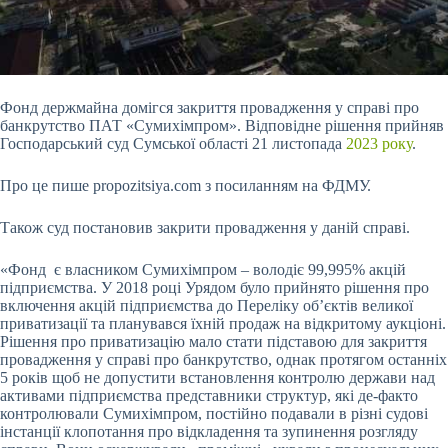
Фонд держмайна домігся закриття провадження у справі про
банкрутство ПАТ «Сумихімпром». Відповідне рішення прийняв
Господарський суд Сумської області 21 листопада
2023 року
.
Про це пише propozitsiya.com з посиланням на ФДМУ.
Також суд постановив закрити провадження у даній справі.
«Фонд є власником Сумихімпром – володіє 99,995% акцій
підприємства. У 2018 році Урядом було прийнято рішення про
включення акцій підприємства до Переліку об’єктів великої
приватизації та планувався їхній продаж на
відкритому аукціоні.
Рішення про приватизацію мало стати підставою для закриття
провадження у справі про банкрутство, однак протягом останніх
5 років щоб не допустити встановлення контролю держави над
активами підприємства представники структур, які де-факто
контролювали Сумихімпром, постійно подавали в різні судові
інстанції клопотання про відкладення та зупинення розгляду