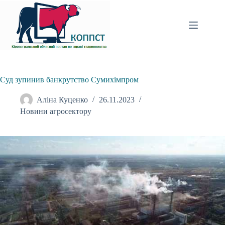
Перейти
до
вмісту
Суд зупинив банкрутство Сумихімпром
Аліна Куценко
26.11.2023
Новини агросектору