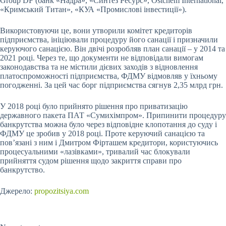
Group DF (банк «Надра», «Синтез Ресурс», Ostchem International,
«Кримський Титан», «КУА «Промислові інвестиції»).
Використовуючи це, вони утворили комітет кредиторів
підприємства, ініціювали процедуру його санації і призначили
керуючого санацією. Він двічі розробляв план санації – у 2014 та
2021 році. Через те, що документи не відповідали вимогам
законодавства та не містили дієвих заходів з відновлення
платоспроможності підприємства, ФДМУ відмовляв у їхньому
погодженні. За цей час борг підприємства сягнув 2,35 млрд грн.
У 2018 році було прийнято рішення про приватизацію
державного пакета ПАТ «Сумихімпром». Припинити процедуру
банкрутства можна було через відповідне клопотання до суду і
ФДМУ це зробив у 2018 році. Проте керуючий санацією та
пов’язані з ним і Дмитром Фірташем кредитори, користуючись
процесуальними «лазівками», тривалий час блокували
прийняття судом рішення щодо закриття справи про
банкрутство.
Джерело:
propozitsiya.com
Submit Rating
Rate this item: