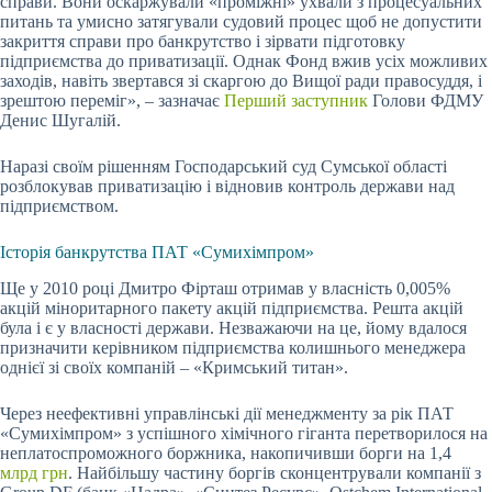
справи. Вони оскаржували «проміжні» ухвали з процесуальних
питань та умисно затягували судовий процес щоб не допустити
закриття справи про банкрутство і зірвати підготовку
підприємства до приватизації. Однак Фонд вжив усіх можливих
заходів, навіть звертався зі скаргою до Вищої ради правосуддя, і
зрештою переміг», – зазначає
Перший заступник
Голови ФДМУ
Денис Шугалій.
Наразі своїм рішенням Господарський суд Сумської області
розблокував приватизацію і відновив контроль держави над
підприємством.
Історія банкрутства ПАТ «Сумихімпром»
Ще у 2010 році Дмитро Фірташ отримав у власність 0,005%
акцій міноритарного пакету акцій підприємства. Решта акцій
була і є у власності держави. Незважаючи на це, йому вдалося
призначити керівником підприємства колишнього менеджера
однієї зі своїх компаній – «Кримський титан».
Через неефективні управлінські дії менеджменту за рік ПАТ
«Сумихімпром» з успішного хімічного гіганта перетворилося на
неплатоспроможного боржника, накопичивши борги на 1,4
млрд грн
. Найбільшу частину боргів сконцентрували компанії з