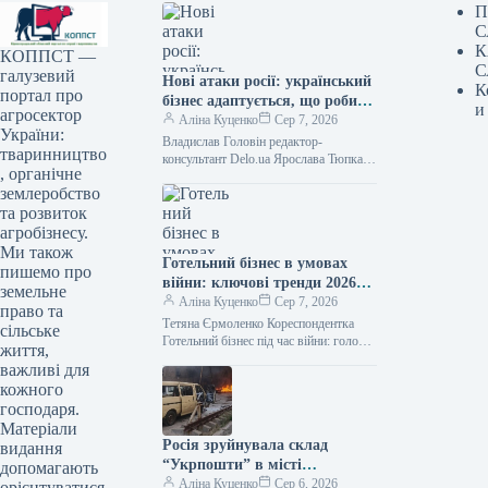
П
С
К
КОППСТ —
С
галузевий
Нові атаки росії: український
К
портал про
бізнес адаптується, що робити
и
агросектор
далі
Аліна Куценко
Сер 7, 2026
України:
Владислав Головін редактор-
тваринництво
консультант Delo.ua Ярослава Тюпка
, органічне
кореспондент Російський обстріл
землеробство
знищив два логістичних комплекси
"Епіцентру" /
та розвиток
агробізнесу.
Ми також
Готельний бізнес в умовах
пишемо про
війни: ключові тренди 2026
земельне
року
Аліна Куценко
Сер 7, 2026
право та
Тетяна Єрмоленко Кореспондентка
сільське
Готельний бізнес під час війни: головні
життя,
тенденції у 2026 році / Depositphotos
важливі для
Повномасштабне вторгнення завдало
кожного
українському готельному
господаря.
Матеріали
Росія зруйнувала склад
видання
“Укрпошти” в місті
допомагають
Павлоград: є жертви та
Аліна Куценко
Сер 6, 2026
орієнтуватися