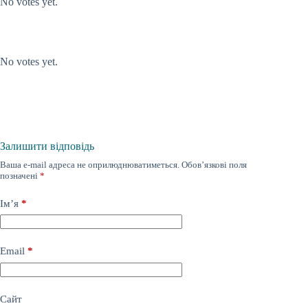
No votes yet.
Submit Rating
Rate this item:
No votes yet.
Залишити відповідь
Ваша e-mail адреса не оприлюднюватиметься.
Обов’язкові поля
позначені
*
Ім’я
*
Email
*
Сайт