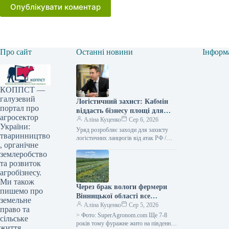
Опублікувати коментар
Про сайт
Останні новини
Інформ
КОППСТ —
галузевий
Логістичний захист: Кабмін
портал про
віддасть бізнесу площі для
агросектор
зберігання
Аліна Куценко
Сер 6, 2026
України:
Уряд розробляє заходи для захисту
тваринництво
логістичних ланцюгів від атак РФ /
, органічне
Сергій Корецький Прем’єр-міністр
землеробство
Сергій Корецький провів екстрену
зустріч з…
та розвиток
агробізнесу.
Ми також
Через брак вологи фермери
пишемо про
Вінницької області все
земельне
частіше надають перевагу
Аліна Куценко
Сер 5, 2026
право та
силосному житу —
> Фото: SuperAgronom.com Ще 7-8
сільське
SuperAgronom.com
років тому фуражне жито на південних
життя,