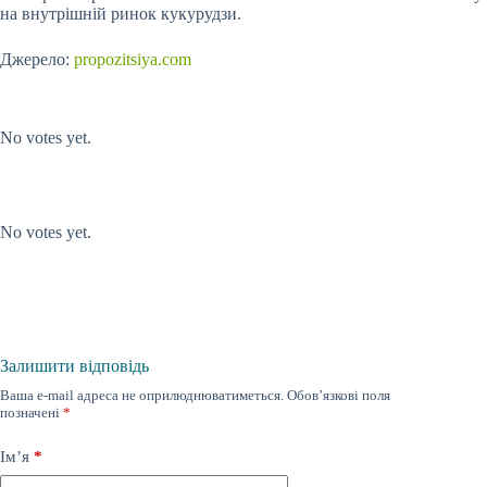
на внутрішній ринок кукурудзи.
Джерело:
propozitsiya.com
Submit Rating
Rate this item:
No votes yet.
Submit Rating
Rate this item:
No votes yet.
Залишити відповідь
Ваша e-mail адреса не оприлюднюватиметься.
Обов’язкові поля
позначені
*
Ім’я
*