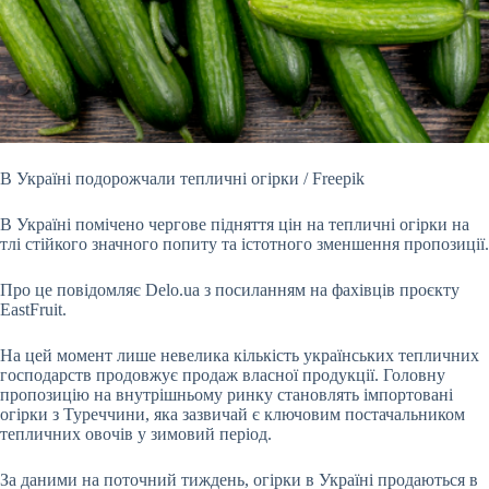
В Україні подорожчали тепличні огірки / Freepik
В Україні помічено чергове підняття цін на тепличні огірки на
тлі стійкого значного попиту та істотного зменшення
пропозиції.
Про це повідомляє Delo.ua з посиланням на фахівців проєкту
EastFruit.
На цей момент лише невелика кількість українських тепличних
господарств продовжує продаж власної продукції. Головну
пропозицію на внутрішньому ринку становлять імпортовані
огірки з Туреччини, яка зазвичай є ключовим постачальником
тепличних овочів у зимовий період.
За даними на поточний тиждень, огірки в Україні продаються в