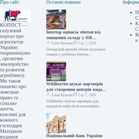
Про сайт
Останні новини
Інформ
П
С
К
КОППСТ —
С
галузевий
Intertop оцінила збитки від
К
портал про
знищення складу у 450
и
агросектор
мільйонів гривень
Аліна Куценко
Сер 7, 2026
України:
Попередній прямий збиток від втрати
тваринництво
товарів у рітейлера Intertop,
, органічне
спричинений знищенням основного
землеробство
логістичного центру внаслідок
російської атаки, становить 450
та розвиток
мільйонів
агробізнесу.
Ми також
Wildberries шукає партнерів
пишемо про
для створення центрів видачі
земельне
після атак на складські
Аліна Куценко
Сер 7, 2026
право та
приміщення
Wildberries залучає партнерів для
сільське
відкриття хабів після масштабних
життя,
ударів по складах Російський онлайн-
важливі для
рітейлер Wildberries розпочав
кожного
експериментальне впровадження нової
господаря.
Матеріали
Національний банк України
видання