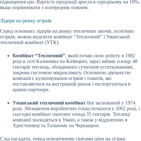
підвищення цін. Вартість продукції зросла в середньому на 10%,
якщо порівнювати з попереднім тижнем.
Лідери на ринку огірків
Серед основних лідерів на ринку тепличних овочів, особливо
огірків, можна виділити комбінат “Тепличний” і Уманський
тепличний комбінат (УТК).
Комбінат “Тепличний”
, який почав свою роботу в 1982
році в селі Калинівка на Київщині, зараз займає площу 48
гектарів теплиць, обладнаних сучасним устаткуванням,
зокрема системою мікроклімату. Основною діяльністю
компанії є культивування огірків і томатів, які
поставляються на внутрішній ринок і експортуються в
країни-партнери.
Уманський тепличний комбінат
був заснований у 1974
році. Збільшення виробничих площ почалося у 2002 році, і
сьогодні комбінат охоплює понад 35 гектарів. Теплиці
компанії знаходяться в Умані, а також у відділеннях в
Христинівці та Тальному на Черкащині.
Слід нагадати, перед новорічними святами
ціни на огірки