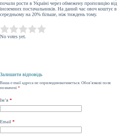
почали рости
в Україні через обмежену пропозицію від
іноземних постачальників. На даний час овоч коштує в
середньому на 20% більше, ніж тиждень тому.
Submit Rating
Rate this item:
No votes yet.
Залишити відповідь
Ваша e-mail адреса не оприлюднюватиметься.
Обов’язкові поля
позначені
*
Ім’я
*
Email
*