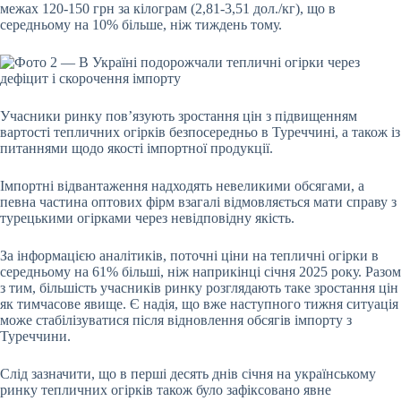
межах 120-150 грн за кілограм (2,81-3,51 дол./кг), що в
середньому на 10% більше, ніж тиждень тому.
Учасники ринку пов’язують зростання цін з підвищенням
вартості тепличних огірків безпосередньо в Туреччині, а також із
питаннями щодо якості імпортної продукції.
Імпортні відвантаження надходять невеликими обсягами, а
певна частина оптових фірм взагалі відмовляється мати справу з
турецькими огірками через невідповідну якість.
За інформацією аналітиків, поточні ціни на тепличні огірки в
середньому на 61% більші, ніж наприкінці січня 2025 року. Разом
з тим, більшість учасників ринку розглядають таке зростання цін
як тимчасове явище. Є надія, що вже наступного тижня ситуація
може стабілізуватися після відновлення обсягів імпорту з
Туреччини.
Слід зазначити, що в перші десять днів січня на українському
ринку тепличних огірків також було зафіксовано явне