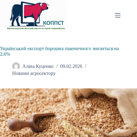
Перейти
до
вмісту
Український експорт борошна пшеничного знизиться на
2,6%
Аліна Куценко
09.02.2026
Новини агросектору