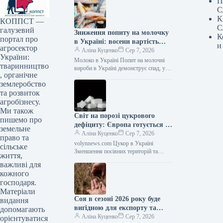
П
С
К
КОППСТ —
С
галузевий
Зниження попиту на молочку
К
портал про
в Україні: восени вартість
и
агросектор
може підскочити на 10% —
Аліна Куценко
Сер 7, 2026
України:
АГРОПОЛІТ
Молоко в Україні Попит на молочні
тваринництво
вироби в Україні демонструє спад, у
, органічне
той час як виробники зіштовхуються
землеробство
зі зростанням витрат…
та розвиток
агробізнесу.
Ми також
Світ на порозі цукрового
пишемо про
дефіциту: Європа готується до
земельне
найгіршого врожаю за
Аліна Куценко
Сер 7, 2026
право та
десятиліття — АГРОПОЛІТ
volynnews.com Цукор в Україні
сільське
Зменшення посівних територій та
життя,
екстремальна спека можуть призвести
важливі для
до мінімального за останнє десятиліття
кожного
виробництва цукру в…
господаря.
Матеріали
Соя в сезоні 2026 року буде
видання
вигідною для експорту та
допомагають
прибутковою.
Аліна Куценко
Сер 7, 2026
орієнтуватися