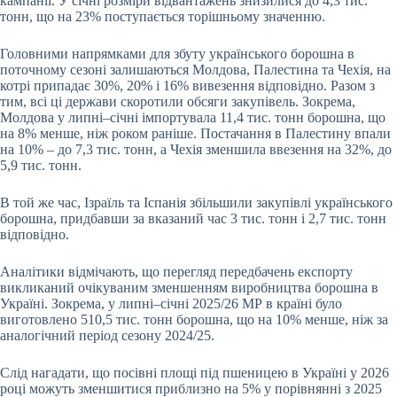
кампанії. У січні розміри відвантажень знизилися до 4,3 тис.
тонн, що на 23% поступається торішньому значенню.
Головними напрямками для збуту українського борошна в
поточному сезоні залишаються Молдова, Палестина та Чехія, на
котрі припадає 30%, 20% і 16% вивезення відповідно. Разом з
тим, всі ці держави скоротили обсяги закупівель. Зокрема,
Молдова у липні–січні імпортувала 11,4 тис. тонн борошна, що
на 8% менше, ніж роком раніше. Постачання в Палестину впали
на 10% – до 7,3 тис. тонн, а Чехія зменшила ввезення на 32%, до
5,9 тис. тонн.
В той же час, Ізраїль та Іспанія збільшили закупівлі українського
борошна, придбавши за вказаний час 3 тис. тонн і 2,7 тис. тонн
відповідно.
Аналітики відмічають, що перегляд передбачень експорту
викликаний очікуваним зменшенням виробництва борошна в
Україні. Зокрема, у липні–січні 2025/26 МР в країні було
виготовлено 510,5 тис. тонн борошна, що на 10% менше, ніж за
аналогічний період сезону 2024/25.
Слід нагадати, що посівні площі під пшеницею в Україні у 2026
році можуть зменшитися приблизно на 5% у порівнянні з 2025