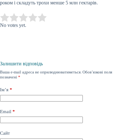
роком і складуть трохи менше 5 млн гектарів.
Submit Rating
Rate this item:
No votes yet.
Залишити відповідь
Ваша e-mail адреса не оприлюднюватиметься.
Обов’язкові поля
позначені
*
Ім’я
*
Email
*
Сайт