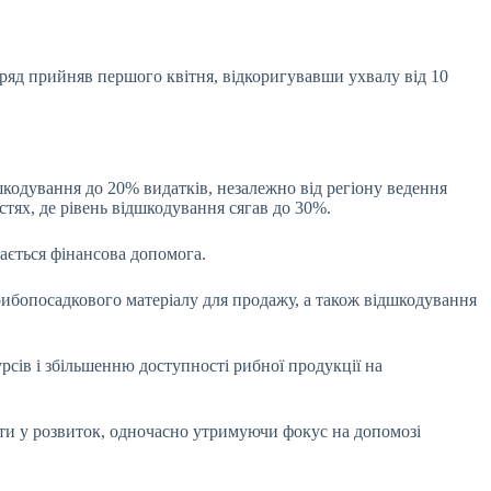
ряд прийняв першого квітня, відкоригувавши ухвалу від 10
дшкодування до 20% видатків, незалежно від регіону ведення
тях, де рівень відшкодування сягав до 30%.
дається фінансова допомога.
ибопосадкового матеріалу для продажу, а також відшкодування
сів і збільшенню доступності рибної продукції на
ти у розвиток, одночасно утримуючи фокус на допомозі