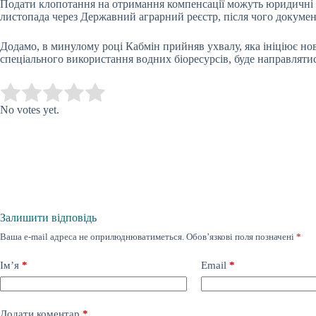
Подати клопотання на отримання компенсації можуть юридичні о
листопада через Державний аграрний реєстр, після чого докумен
Додамо, в минулому році Кабмін прийняв ухвалу, яка ініціює но
спеціального використання водних біоресурсів, буде направлят
Submit Rating
Rate this item:
No votes yet.
Залишити відповідь
Ваша e-mail адреса не оприлюднюватиметься.
Обов’язкові поля позначені
*
Ім’я
*
Email
*
Додати коментар
*