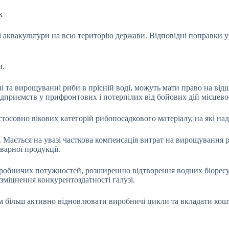
k
і аквакультури на всю територію держави.
Відповідні поправки у
и.
нні та вирощуванні риби в прісній воді, можуть мати право на ві
дприємств у прифронтових і потерпілих від бойових дій місцевос
стосовно вікових категорій рибопосадкового матеріалу, на які на
Мається на увазі часткова компенсація витрат на вирощування р
варної продукції.
робничих потужностей, розширенню відтворення водних біоресур
зміцнення конкурентоздатності галузі.
м більш активно відновлювати виробничі цикли та вкладати кош