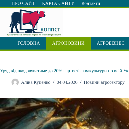
Перейти
ПРО САЙТ
КАРТА САЙТУ
Контакти
до
вмісту
ГОЛОВНА
АГРОНОВИНИ
АГРОБІЗНЕС
Уряд відшкодовуватиме до 20% вартості аквакультури по всій Ук
Аліна Куценко
04.04.2026
Новини агросектору