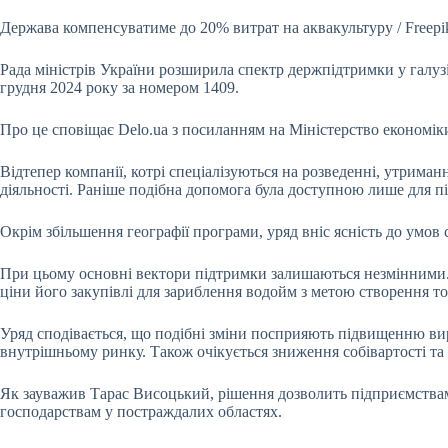
Держава компенсуватиме до 20% витрат на аквакультуру / Freepi
Рада міністрів України розширила спектр держпідтримки у галуз
грудня 2024 року за номером 1409.
Про це сповіщає Delo.ua з посиланням на Міністерство економік
Відтепер компанії, котрі спеціалізуються на розведенні, утрима
діяльності. Раніше подібна допомога була доступною лише для пі
Окрім збільшення географії програми, уряд вніс ясність до умов 
При цьому основні вектори підтримки залишаються незмінними. 
ціни його закупівлі для зариблення водойм з метою створення то
Уряд сподівається, що подібні зміни посприяють підвищенню ви
внутрішньому ринку. Також очікується зниження собівартості та 
Як зауважив Тарас Висоцький, рішення дозволить підприємства
господарствам у постраждалих областях.