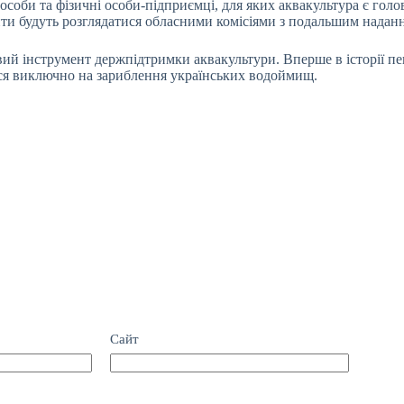
соби та фізичні особи-підприємці, для яких аквакультура є го
ти будуть розглядатися обласними комісіями з подальшим наданн
вий інструмент держпідтримки аквакультури. Вперше в історії пе
ися виключно на зариблення українських водоймищ.
Сайт