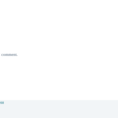
 I comment.
ни