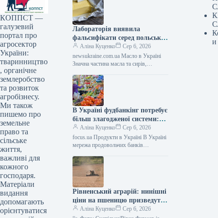
С
К
КОППСТ —
С
галузевий
Лабораторія виявила
К
портал про
фальсифікати серед польських
и
агросектор
масел і сирів: 4 з 5 зразків не
Аліна Куценко
Сер 6, 2026
України:
пройшли перевірку —
newsukraine.com.ua Масло в Україні
тваринництво
Агрополіт
Значна частина масла та сирів,
, органічне
заявлених як польська продукція, не
землеробство
відповідала стандартам натуральних
молочних виробів. Такими…
та розвиток
агробізнесу.
Ми також
В Україні фудбанкінг потребує
пишемо про
більш злагодженої системи:
земельне
причини нерівномірного
Аліна Куценко
Сер 6, 2026
право та
розподілу продуктів для тих,
focus.ua Продукти в Україні В Україні
сільське
хто їх потребує —
мережа продовольчих банків
життя,
продовжує безкоштовно надавати
АГРОПОЛІТ
важливі для
продукти, придатні до вживання,
кожного
нужденним. Однак, через брак…
господаря.
Матеріали
Рівненський аграрій: нинішні
видання
ціни на пшеницю призведуть
допомагають
до збитків для багатьох
Аліна Куценко
Сер 6, 2026
орієнтуватися
фермерів