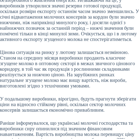
безперебійного живлення енергією. Незважаючи на це, у
виробників утворилися значні резерви готової продукції,
оскільки розміри експорту останнім часом значно зменшились. У
січні відвантаження молочних консервів за кордон були значно
нижчими, ніж наприкінці минулого року, і досягли однієї з
найнижчих позначок за останній період – нижчі значення були
помічені тільки в кінці минулої зими. Очікується, що і в лютому
активного експорту згущеного молока не спостерігатиметься.
Цінова ситуація на ринку у лютому залишається незмінною.
Станом на середину місяця виробники продають класичне
згущене молоко в оптовому секторі в межах звичного цінового
коридору, в той час як продукція з рослинними складниками
реалізується за нижчою ціною. На зарубіжних ринках
натуральне згущене молоко має вищу вартість, ніж вироби,
виготовлені згідно з технічними умовами.
У подальшому виробники, вірогідно, будуть прагнути зберігати
ціни на відносно стійкому рівні, оскільки сектор молочних
консервів залишається економічно привабливим.
Раніше інформувалося, що українські молочні господарства та
виробники сиру опинилися під значним фінансовим
навантаженням. Вартість виробництва молока перевищує ціну