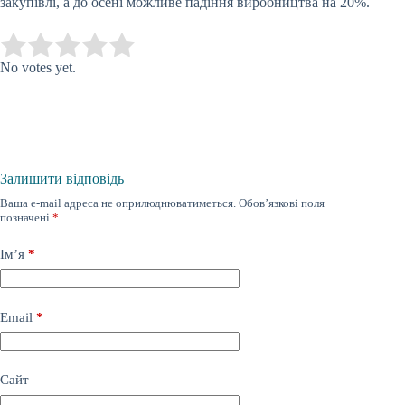
закупівлі, а до осені можливе падіння виробництва на 20%.
Submit Rating
Rate this item:
No votes yet.
Залишити відповідь
Ваша e-mail адреса не оприлюднюватиметься.
Обов’язкові поля
позначені
*
Ім’я
*
Email
*
Сайт